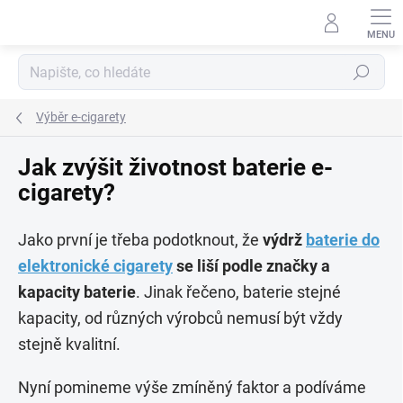
Přejít
na
obsah
Hledat
Výběr e-cigarety
Jak zvýšit životnost baterie e-
cigarety?
Jako první je třeba podotknout, že
výdrž
baterie do
elektronické cigarety
se liší podle značky a
kapacity baterie
. Jinak řečeno, baterie stejné
kapacity, od různých výrobců nemusí být vždy
stejně kvalitní.
Nyní pomineme výše zmíněný faktor a podíváme