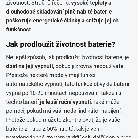
životnost. Stručně řečeno,
vysoké teploty a
dlouhodobé skladování plně nabité baterie
poškozuje energetické články a snižuje jejich
funkčnost
.
Jak prodloužit životnost baterie?
Nejlepší způsob, jak prodloužit životnost baterie, je
dbát na její vypnutí
, pokud ji zrovna nepoužíváte.
Přestože některé modely mají funkci
automatického vypnutí, tato funkce obvykle baterii
vypne po 10-20 minutách nepoužívání, takže i u
těchto baterií
je lepší ruční vypnutí
.Také může
pomoci, pokud má váš model indikátor nabíjení.
Protože pokud můžete zkontrolovat, že je vaše
baterie zhruba z 50% nabitá, tak je velmi
pravděpodobné, že vám vydrží celý další den a před