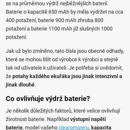
se na průměrnou výdrž nejběžnějších baterií.
Baterie o kapacitě 650 mAh by měla vydržet na cca
400 potažení, baterie 900 mAh zhruba 800
potažení a baterie 1100 mAh již slušných 1000
potažení.
Jak už bylo zmíněno, tato čísla jsou obecné odhady,
které se mohou lišit od výrobce k výrobci a stejně
tak od uživatele k uživateli. Je potřeba si uvědomit,
že
potahy každého ekuřáka jsou jinak intenzivní a
jinak dlouhé
.
Co ovlivňuje výdrž baterie?
Je několik důležitých faktorů, které velice ovlivňují
životnost baterie. Například
výstupní napětí
baterie
, model vašeho
clearomizeru
,
kapacita