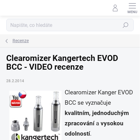
Přejít
na
obsah
Hledat
Recenze
Clearomizer Kangertech EVOD
BCC - VIDEO recenze
28.2.2014
Clearomizer Kanger EVOD
BCC se vyznačuje
kvalitním, jednoduchým
zpracování
a
vysokou
odolností
.