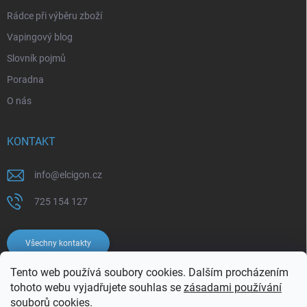
Rádce při výběru zboží
Vapingový blog
Slovník pojmů
Poradna
O nás
KONTAKT
info
@
elcigon.cz
725 154 127
Všechny kontakty
Tento web používá soubory cookies. Dalším procházením
tohoto webu vyjadřujete souhlas se
zásadami používání
souborů cookies.