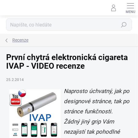
Přejít
na
obsah
Hledat
Recenze
První chytrá elektronická cigareta
IVAP - VIDEO recenze
25.2.2014
Naprosto úchvatný, jak po
designové stránce, tak po
stránce funkčnosti.
Žádný jiný grip Vám
nezajistí tak pohodlné