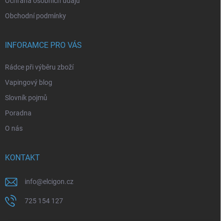
Ochrana osobních údajů
Obchodní podmínky
INFORAMCE PRO VÁS
Rádce při výběru zboží
Vapingový blog
Slovník pojmů
Poradna
O nás
KONTAKT
info
@
elcigon.cz
725 154 127