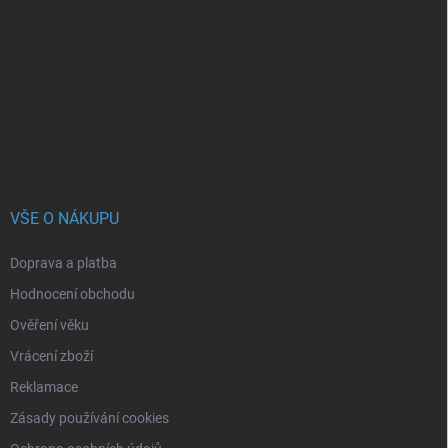
á
p
a
t
í
VŠE O NÁKUPU
Doprava a platba
Hodnocení obchodu
Ověření věku
Vrácení zboží
Reklamace
Zásady používání cookies