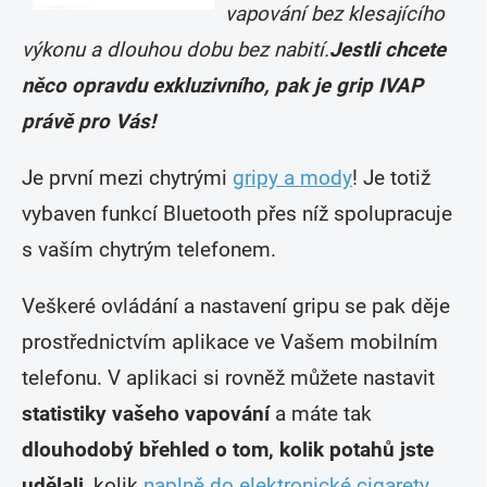
vapování bez klesajícího
výkonu a dlouhou dobu bez nabití.
Jestli chcete
něco opravdu exkluzivního, pak je grip IVAP
právě pro Vás!
Je první mezi chytrými
gripy a mody
! Je totiž
vybaven funkcí Bluetooth přes níž spolupracuje
s vaším chytrým telefonem.
Veškeré ovládání a nastavení gripu se pak děje
prostřednictvím aplikace ve Vašem mobilním
telefonu. V aplikaci si rovněž můžete nastavit
statistiky vašeho vapování
a máte tak
dlouhodobý břehled o tom, kolik potahů jste
udělali
, kolik
naplně do elektronické cigarety