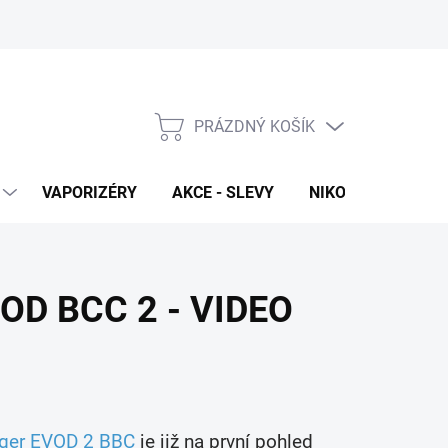
PRÁZDNÝ KOŠÍK
NÁKUPNÍ
KOŠÍK
VAPORIZÉRY
AKCE - SLEVY
NIKOTINOVÉ SÁČK
VOD BCC 2 - VIDEO
nger EVOD 2 BBC
je již na první pohled