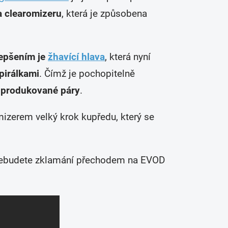
a clearomizeru
, která je způsobena
epšením je
žhavící hlava
, která nyní
pirálkami
. Čímž je pochopitelně
í produkované páry
.
izerem velký krok kupředu, který se
 nebudete zklamání přechodem na EVOD