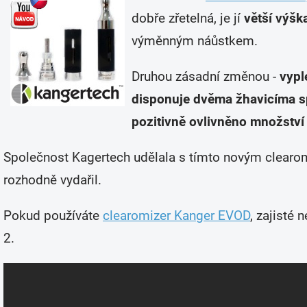
dobře zřetelná, je jí
větší výšk
výměnným náůstkem.
Druhou zásadní změnou -
vypl
disponuje dvěma žhavicíma s
pozitivně ovlivněno množstv
Společnost Kagertech udělala s tímto novým clearom
rozhodně vydařil.
Pokud používáte
clearomizer Kanger EVOD
, zajisté
2.