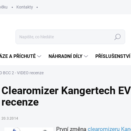
věku
Kontakty
Hledat
ÁZE A PŘÍCHUTĚ
NÁHRADNÍ DÍLY
PŘÍSLUŠENSTVÍ
D BCC 2 - VIDEO recenze
Clearomizer Kangertech E
recenze
20.3.2014
První změna
clearomizeru Ka