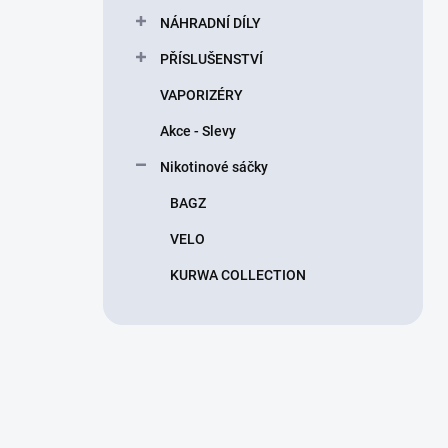
n
NÁHRADNÍ DÍLY
í
p
PŘÍSLUŠENSTVÍ
a
n
VAPORIZÉRY
e
Akce - Slevy
l
Nikotinové sáčky
BAGZ
VELO
KURWA COLLECTION