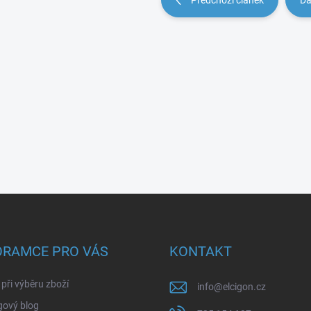
Předchozí článek
Da
ORAMCE PRO VÁS
KONTAKT
při výběru zboží
info
@
elcigon.cz
gový blog