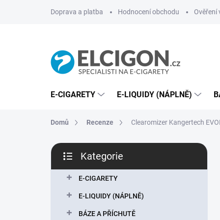
Přejít
Doprava a platba
Hodnocení obchodu
Ověření 
na
obsah
E-CIGARETY
E-LIQUIDY (NÁPLNĚ)
B
Domů
Recenze
Clearomizer Kangertech EVO
P
Kategorie
o
Přeskočit
s
kategorie
t
E-CIGARETY
r
E-LIQUIDY (NÁPLNĚ)
a
n
BÁZE A PŘÍCHUTĚ