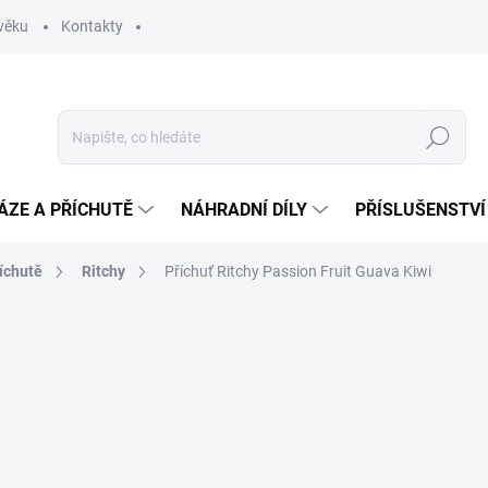
věku
Kontakty
Hledat
ÁZE A PŘÍCHUTĚ
NÁHRADNÍ DÍLY
PŘÍSLUŠENSTVÍ
íchutě
Ritchy
Příchuť Ritchy Passion Fruit Guava Kiwi