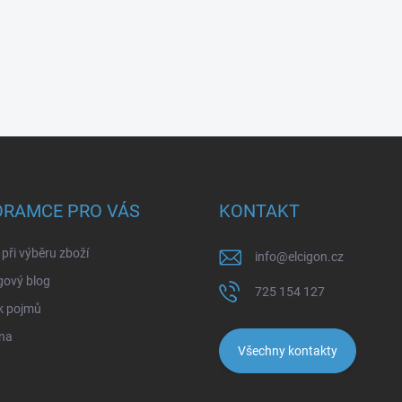
ORAMCE PRO VÁS
KONTAKT
při výběru zboží
info
@
elcigon.cz
gový blog
725 154 127
k pojmů
na
Všechny kontakty