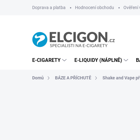
Přejít
Doprava a platba
Hodnocení obchodu
Ověření 
na
obsah
E-CIGARETY
E-LIQUIDY (NÁPLNĚ)
B
Domů
BÁZE A PŘÍCHUTĚ
Shake and Vape př