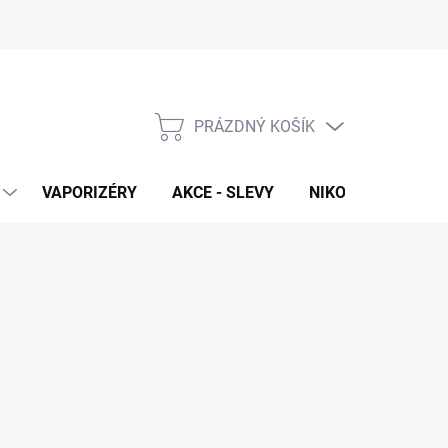
PRÁZDNÝ KOŠÍK
NÁKUPNÍ
KOŠÍK
VAPORIZÉRY
AKCE - SLEVY
NIKOTINOVÉ SÁČK