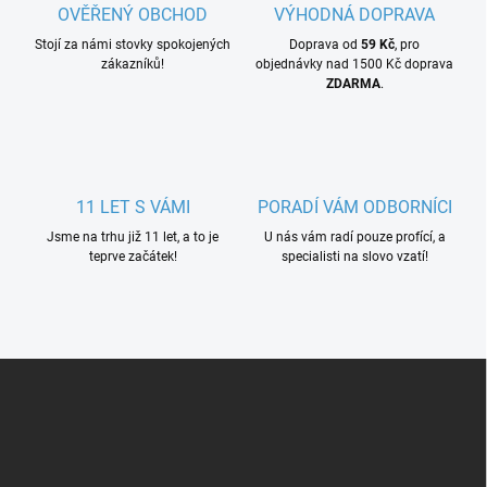
OVĚŘENÝ OBCHOD
VÝHODNÁ DOPRAVA
Stojí za námi stovky spokojených
Doprava od
59 Kč
, pro
zákazníků!
objednávky nad 1500 Kč doprava
ZDARMA
.
11 LET S VÁMI
PORADÍ VÁM ODBORNÍCI
Jsme na trhu již 11 let, a to je
U nás vám radí pouze profící, a
teprve začátek!
specialisti na slovo vzatí!
Z
á
p
a
t