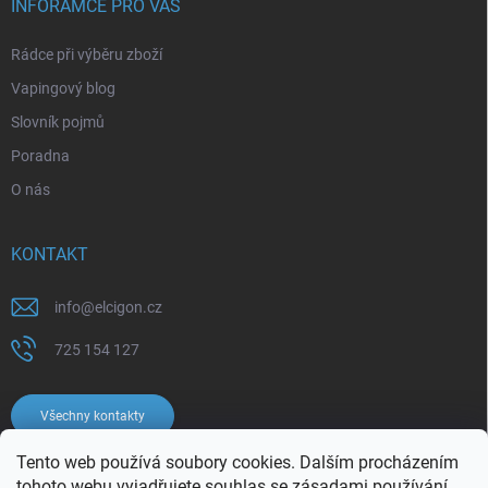
INFORAMCE PRO VÁS
Rádce při výběru zboží
Vapingový blog
Slovník pojmů
Poradna
O nás
KONTAKT
info
@
elcigon.cz
725 154 127
Všechny kontakty
Tento web používá soubory cookies. Dalším procházením
tohoto webu vyjadřujete souhlas se
zásadami používání