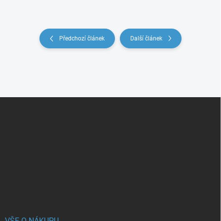
Předchozí článek
Další článek
Z
á
p
a
t
í
VŠE O NÁKUPU