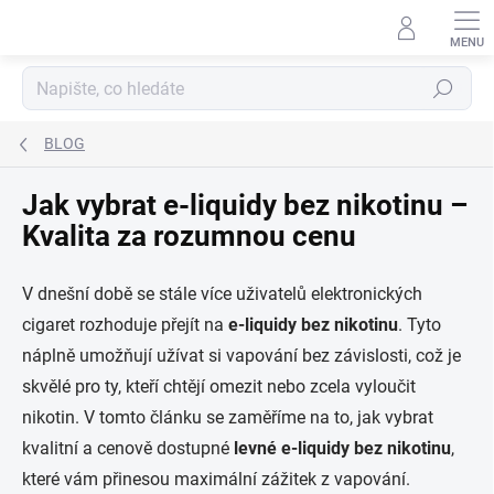
Přejít
na
obsah
Hledat
BLOG
Jak vybrat e-liquidy bez nikotinu –
Kvalita za rozumnou cenu
V dnešní době se stále více uživatelů elektronických
cigaret rozhoduje přejít na
e-liquidy bez nikotinu
. Tyto
náplně umožňují užívat si vapování bez závislosti, což je
skvělé pro ty, kteří chtějí omezit nebo zcela vyloučit
nikotin. V tomto článku se zaměříme na to, jak vybrat
kvalitní a cenově dostupné
levné e-liquidy bez nikotinu
,
které vám přinesou maximální zážitek z vapování.