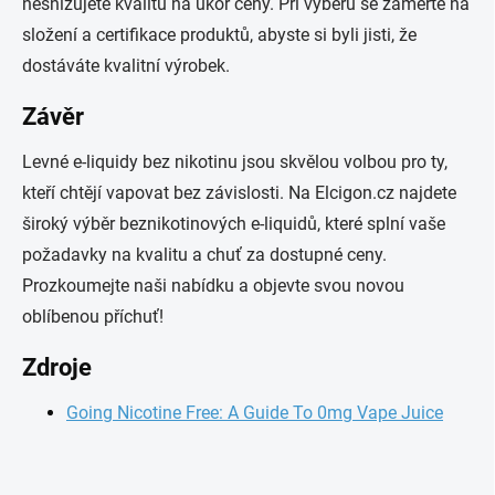
nesnižujete kvalitu na úkor ceny. Při výběru se zaměřte na
složení a certifikace produktů, abyste si byli jisti, že
dostáváte kvalitní výrobek.
Závěr
Levné e-liquidy bez nikotinu jsou skvělou volbou pro ty,
kteří chtějí vapovat bez závislosti. Na Elcigon.cz najdete
široký výběr beznikotinových e-liquidů, které splní vaše
požadavky na kvalitu a chuť za dostupné ceny.
Prozkoumejte naši nabídku a objevte svou novou
oblíbenou příchuť!
Zdroje
Going Nicotine Free: A Guide To 0mg Vape Juice