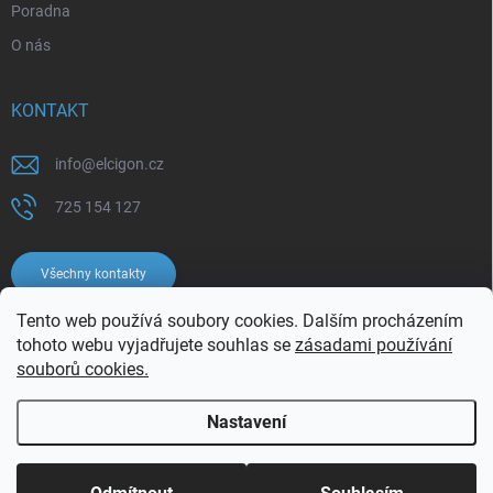
Poradna
O nás
KONTAKT
info
@
elcigon.cz
725 154 127
Všechny kontakty
Tento web používá soubory cookies. Dalším procházením
tohoto webu vyjadřujete souhlas se
zásadami používání
souborů cookies.
Nastavení
Copyright 2026
Elcigon.cz
. Všechna práva vyhrazena.
Upravit nastavení
cookies