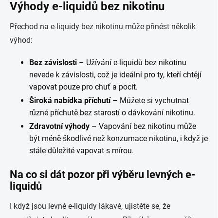
Výhody e-liquidů bez nikotinu
Přechod na e-liquidy bez nikotinu může přinést několik
výhod:
Bez závislosti
– Užívání e-liquidů bez nikotinu
nevede k závislosti, což je ideální pro ty, kteří chtějí
vapovat pouze pro chuť a pocit.
Široká nabídka příchutí
– Můžete si vychutnat
různé příchutě bez starostí o dávkování nikotinu.
Zdravotní výhody
– Vapování bez nikotinu může
být méně škodlivé než konzumace nikotinu, i když je
stále důležité vapovat s mírou.
Na co si dát pozor při výběru levných e-
liquidů
I když jsou levné e-liquidy lákavé, ujistěte se, že