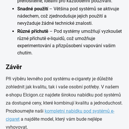
přenositelné, ideální pro každodenní používání.
Snadné použití
– Většina pod systémů se aktivuje
nádechem, což zjednodušuje jejich použití a
nevyžaduje žádné technické znalosti.
Různé příchutě
– Pod systémy umožňují vyzkoušet
různé příchutě e-liquidů, což umožňuje
experimentování a přizpůsobení vapování vašim
chutím.
Závěr
Při výběru levného pod systému e-cigarety je důležité
zohlednit jak kvalitu, tak i vaše osobní potřeby. V našem
e-shopu Elcigon.cz najdete širokou nabídku pod systémů
za dostupné ceny, které kombinují kvalitu a jednoduchost.
Prozkoumejte naši
kompletní nabídku pod systémů e-
cigaret
a najděte model, který vám bude nejlépe
vyhovovat.