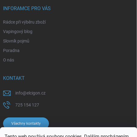
INFORAMCE PRO VÁS
Rádce při výběru zboží
Vapingový blog
Slovník pojmů
Poradna
O nás
KONTAKT
info
@
elcigon.cz
725 154 127
Všechny kontakty
Tento web používá soubory cookies. Dalším procházením