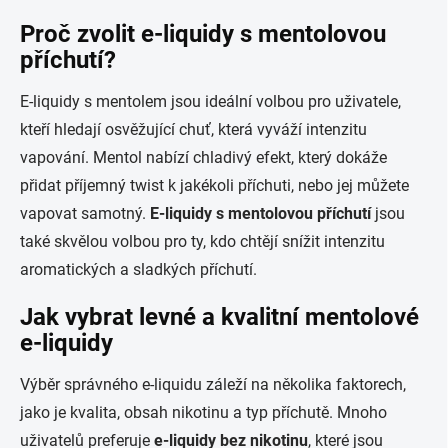
Proč zvolit e-liquidy s mentolovou
příchutí?
E-liquidy s mentolem jsou ideální volbou pro uživatele,
kteří hledají osvěžující chuť, která vyváží intenzitu
vapování. Mentol nabízí chladivý efekt, který dokáže
přidat příjemný twist k jakékoli příchuti, nebo jej můžete
vapovat samotný.
E-liquidy s mentolovou příchutí
jsou
také skvělou volbou pro ty, kdo chtějí snížit intenzitu
aromatických a sladkých příchutí.
Jak vybrat levné a kvalitní mentolové
e-liquidy
Výběr správného e-liquidu záleží na několika faktorech,
jako je kvalita, obsah nikotinu a typ příchutě. Mnoho
uživatelů preferuje
e-liquidy bez nikotinu
, které jsou