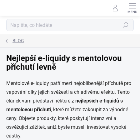
Přejít
na
obsah
Hledat
BLOG
Nejlepší e-liquidy s mentolovou
příchutí levně
Mentolové e-liquidy patří mezi nejoblíbenější příchutě pro
vapování díky jejich svěžesti a chladivému efektu. Tento
článek vám představí některé z
nejlepších e-liquidů s
mentolovou příchutí
, které můžete zakoupit za výhodné
ceny. Objevte produkty, které poskytují intenzivní a
osvěžující zážitek, aniž byste museli investovat vysoké
částky.