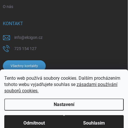
O nás
KONTAKT
info
@
elcigon.cz
725 154 127
Všechny kontakty
Tento web používá soubory cookies. Dalším procházením
tohoto webu vyjadřujete souhlas se
zásadami používání
souborů cookies.
Nastavení
Copyright 2026
Elcigon.cz
. Všechna práva vyhrazena.
Upravit nastavení
cookies
Odmítnout
Souhlasím
Vytvořil Shoptet