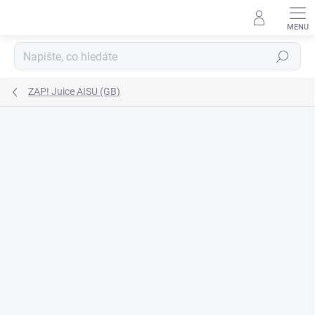
Přejít
na
obsah
Hledat
ZAP! Juice AISU (GB)