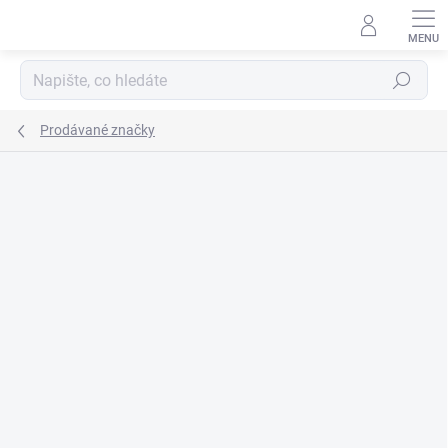
Přejít
na
obsah
Hledat
Prodávané značky