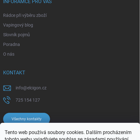
INFORAMCE PRO VÁS
Rádce při výběru zboží
Vapingový blog
Slovník pojmů
Poradna
O nás
KONTAKT
info
@
elcigon.cz
725 154 127
Všechny kontakty
Tento web používá soubory cookies. Dalším procházením
tohoto webu vyjadřujete souhlas se
zásadami používání