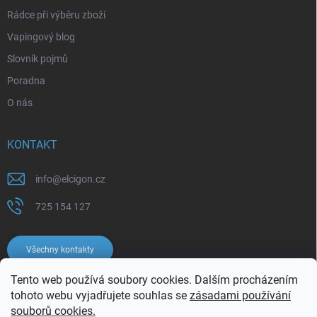
Rádce při výběru zboží
Vapingový blog
Slovník pojmů
Poradna
O nás
KONTAKT
info
@
elcigon.cz
725 154 127
Všechny kontakty
Tento web používá soubory cookies. Dalším procházením
tohoto webu vyjadřujete souhlas se
zásadami používání
souborů cookies.