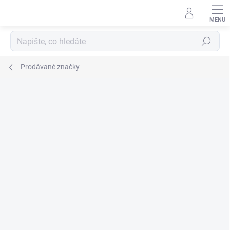
Přejít
na
obsah
Hledat
Prodávané značky