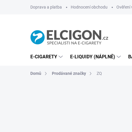
Přejít
Doprava a platba
Hodnocení obchodu
Ověření 
na
obsah
E-CIGARETY
E-LIQUIDY (NÁPLNĚ)
B
Domů
Prodávané značky
ZQ