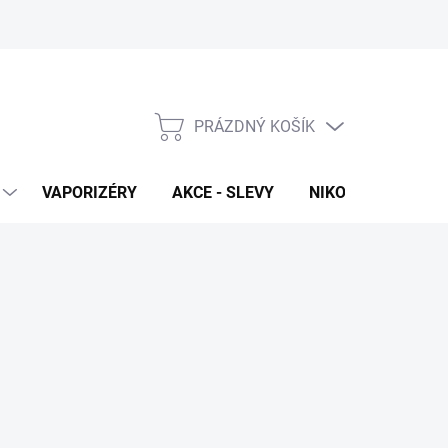
PRÁZDNÝ KOŠÍK
NÁKUPNÍ
KOŠÍK
VAPORIZÉRY
AKCE - SLEVY
NIKOTINOVÉ SÁČK