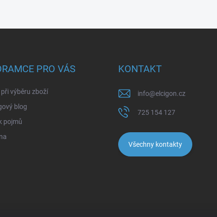
ORAMCE PRO VÁS
KONTAKT
při výběru zboží
info
@
elcigon.cz
gový blog
725 154 127
k pojmů
na
Všechny kontakty