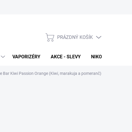
PRÁZDNÝ KOŠÍK
NÁKUPNÍ
KOŠÍK
VAPORIZÉRY
AKCE - SLEVY
NIKOTINOVÉ SÁČK
ce Bar Kiwi Passion Orange (Kiwi, marakuja a pomeranč)