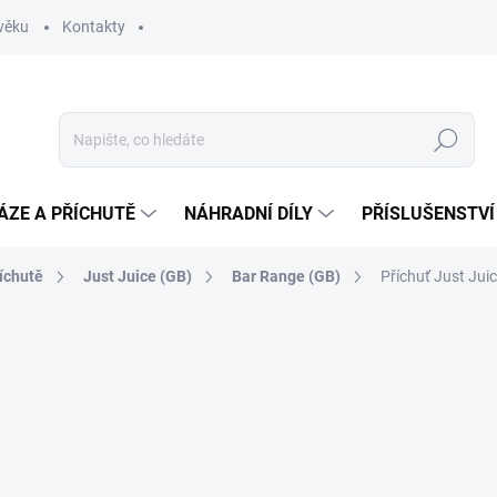
věku
Kontakty
Hledat
ÁZE A PŘÍCHUTĚ
NÁHRADNÍ DÍLY
PŘÍSLUŠENSTVÍ
íchutě
Just Juice (GB)
Bar Range (GB)
Příchuť Just Jui