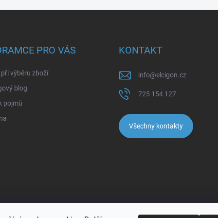
ORAMCE PRO VÁS
KONTAKT
při výběru zboží
info
@
elcigon.cz
gový blog
725 154 127
k pojmů
na
Všechny kontakty