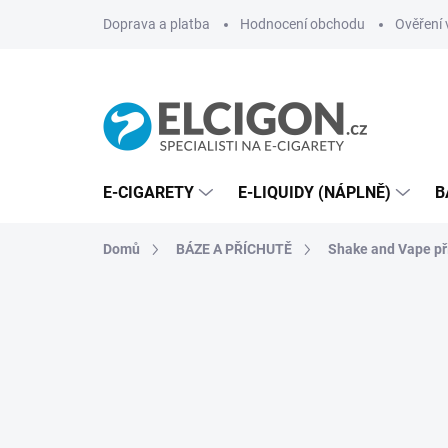
Přejít
Doprava a platba
Hodnocení obchodu
Ověření 
na
obsah
E-CIGARETY
E-LIQUIDY (NÁPLNĚ)
B
Domů
BÁZE A PŘÍCHUTĚ
Shake and Vape př