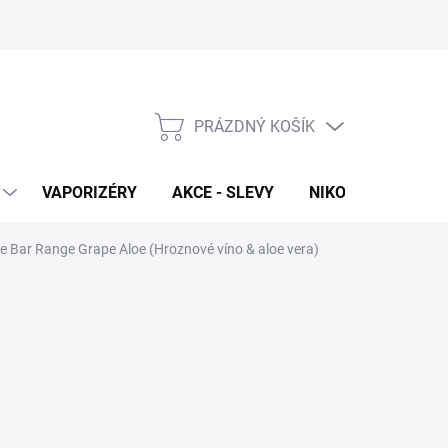
PRÁZDNÝ KOŠÍK
NÁKUPNÍ
KOŠÍK
VAPORIZÉRY
AKCE - SLEVY
NIKOTINOVÉ SÁČK
ce Bar Range Grape Aloe (Hroznové víno & aloe vera)