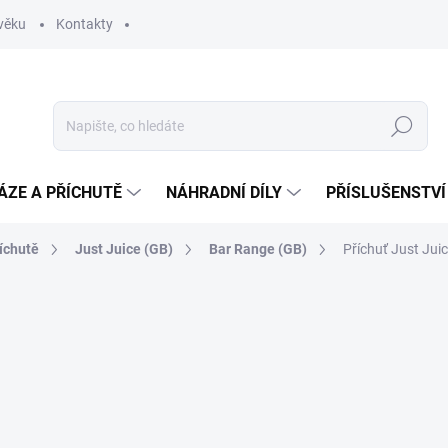
věku
Kontakty
Hledat
ÁZE A PŘÍCHUTĚ
NÁHRADNÍ DÍLY
PŘÍSLUŠENSTVÍ
íchutě
Just Juice (GB)
Bar Range (GB)
Příchuť Just Jui