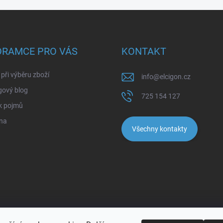
ORAMCE PRO VÁS
KONTAKT
při výběru zboží
info
@
elcigon.cz
gový blog
725 154 127
k pojmů
na
Všechny kontakty