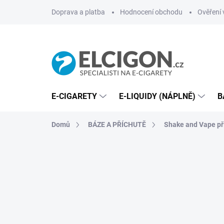
Přejít
Doprava a platba
Hodnocení obchodu
Ověření 
na
obsah
E-CIGARETY
E-LIQUIDY (NÁPLNĚ)
B
Domů
BÁZE A PŘÍCHUTĚ
Shake and Vape př