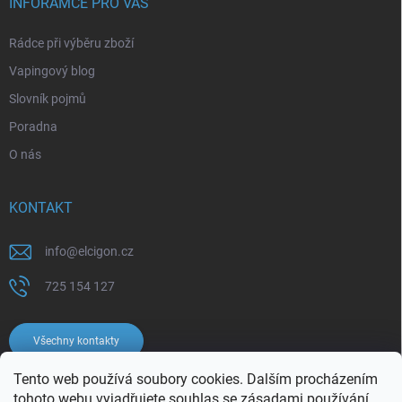
INFORAMCE PRO VÁS
Rádce při výběru zboží
Vapingový blog
Slovník pojmů
Poradna
O nás
KONTAKT
info
@
elcigon.cz
725 154 127
Všechny kontakty
Tento web používá soubory cookies. Dalším procházením
tohoto webu vyjadřujete souhlas se
zásadami používání