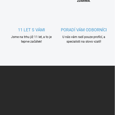
ZDARMA
.
11 LET S VÁMI
PORADÍ VÁM ODBORNÍCI
Jsme na trhu již 11 let, a to je
U nás vám radí pouze profící, a
teprve začátek!
specialisti na slovo vzatí!
Z
á
p
a
t
í