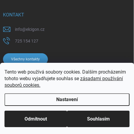
KONTAKT
info
@
elcigon.cz
725 154 127
Všechny kontakty
Tento web používá soubory cookies. Dalším procházením
tohoto webu vyjadřujete souhlas se
zásadami používání
souborů cookies.
Nastavení
Copyright 2026
Elcigon.cz
. Všechna práva vyhrazena.
Upravit nastavení
cookies
Odmítnout
Souhlasím
Vytvořil Shoptet
Používáme
ověření věku Adulto