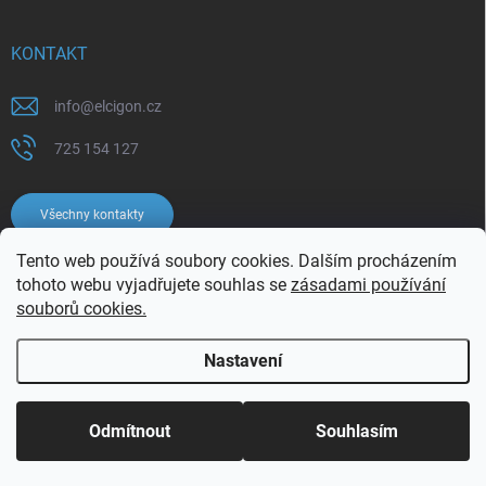
KONTAKT
info
@
elcigon.cz
725 154 127
Všechny kontakty
Tento web používá soubory cookies. Dalším procházením
tohoto webu vyjadřujete souhlas se
zásadami používání
souborů cookies.
Nastavení
Copyright 2026
Elcigon.cz
. Všechna práva vyhrazena.
Upravit nastavení
cookies
Odmítnout
Souhlasím
Vytvořil Shoptet
Používáme
ověření věku Adulto