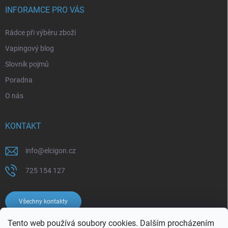
INFORAMCE PRO VÁS
Rádce při výběru zboží
Vapingový blog
Slovník pojmů
Poradna
O nás
KONTAKT
info
@
elcigon.cz
725 154 127
Všechny kontakty
Tento web používá soubory cookies. Dalším procházením