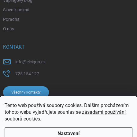
Vapingový blog
Slovník pojmů
Poradna
O nás
KONTAKT
info
@
elcigon.cz
725 154 127
Všechny kontakty
Tento web používá soubory cookies. Dalším procházením
tohoto webu vyjadřujete souhlas se
zásadami používání
souborů cookies.
Nastavení