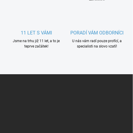
11 LET S VÁMI
PORADÍ VÁM ODBORNÍCI
Jsme na trhu již 11 let, a to je
U nás vám radí pouze profící, a
teprve začátek!
specialisti na slovo vzatí!
Z
á
p
a
t
í