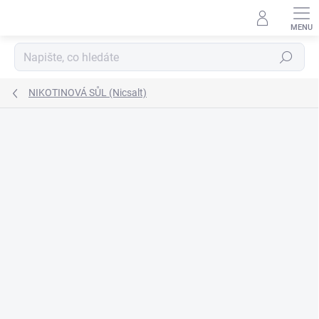
Přejít
na
obsah
Hledat
NIKOTINOVÁ SŮL (Nicsalt)