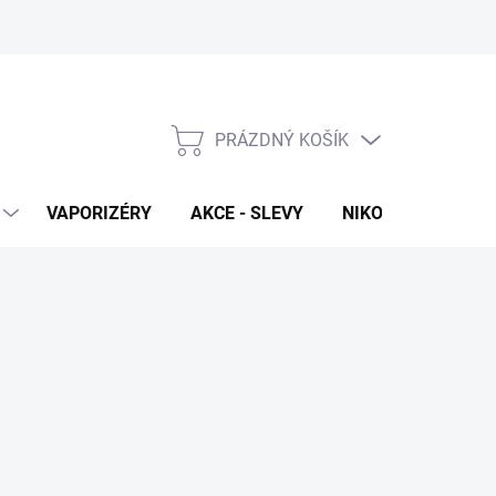
PRÁZDNÝ KOŠÍK
NÁKUPNÍ
KOŠÍK
VAPORIZÉRY
AKCE - SLEVY
NIKOTINOVÉ SÁČK