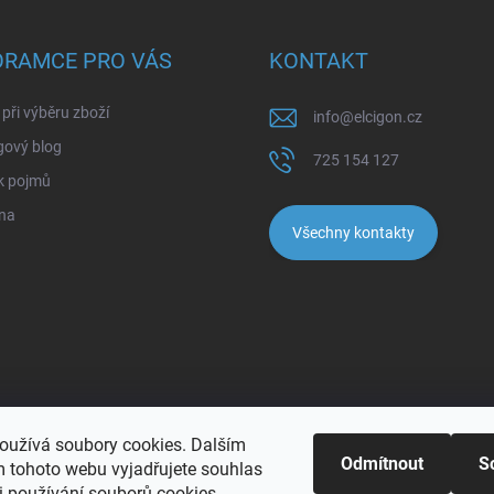
ORAMCE PRO VÁS
KONTAKT
při výběru zboží
info
@
elcigon.cz
gový blog
725 154 127
k pojmů
na
Všechny kontakty
oužívá soubory cookies. Dalším
Odmítnout
S
 tohoto webu vyjadřujete souhlas
 používání souborů cookies.