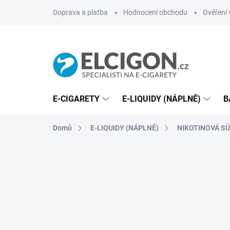
Přejít
Doprava a platba
Hodnocení obchodu
Ověření 
na
obsah
E-CIGARETY
E-LIQUIDY (NÁPLNĚ)
B
Domů
E-LIQUIDY (NÁPLNĚ)
NIKOTINOVÁ SŮL