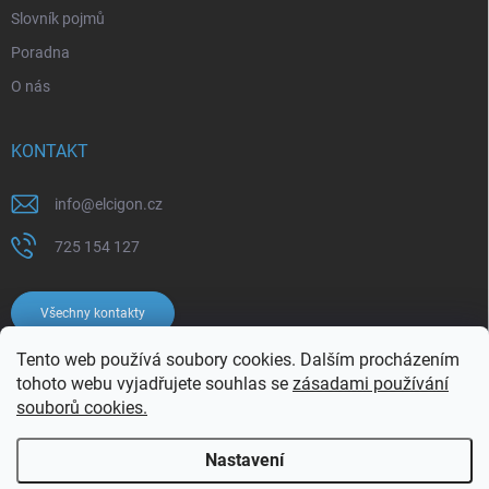
Slovník pojmů
Poradna
O nás
KONTAKT
info
@
elcigon.cz
725 154 127
Všechny kontakty
Tento web používá soubory cookies. Dalším procházením
tohoto webu vyjadřujete souhlas se
zásadami používání
souborů cookies.
Nastavení
Copyright 2026
Elcigon.cz
. Všechna práva vyhrazena.
Upravit nastavení