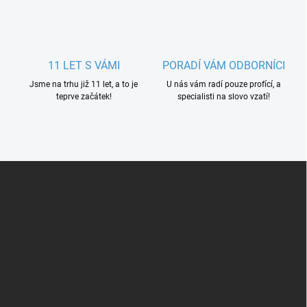
11 LET S VÁMI
PORADÍ VÁM ODBORNÍCI
Jsme na trhu již 11 let, a to je
U nás vám radí pouze profící, a
teprve začátek!
specialisti na slovo vzatí!
Z
á
p
a
t
í