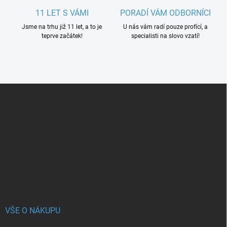
11 LET S VÁMI
PORADÍ VÁM ODBORNÍCI
Jsme na trhu již 11 let, a to je
U nás vám radí pouze profící, a
teprve začátek!
specialisti na slovo vzatí!
Z
á
p
a
t
í
VŠE O NÁKUPU