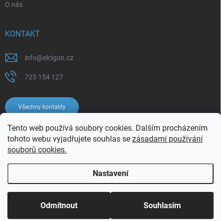
O nás
KONTAKT
info
@
elcigon.cz
725 154 127
Všechny kontakty
Tento web používá soubory cookies. Dalším procházením
tohoto webu vyjadřujete souhlas se
zásadami používání
souborů cookies.
Nastavení
Copyright 2026
Elcigon.cz
. Všechna práva vyhrazena.
Upravit nastavení
cookies
Odmítnout
Souhlasím
Vytvořil Shoptet