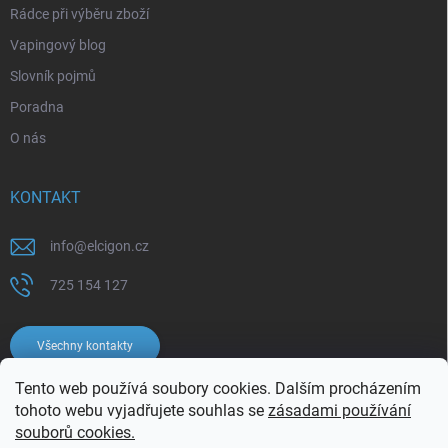
Rádce při výběru zboží
Vapingový blog
Slovník pojmů
Poradna
O nás
KONTAKT
info
@
elcigon.cz
725 154 127
Všechny kontakty
Tento web používá soubory cookies. Dalším procházením
tohoto webu vyjadřujete souhlas se
zásadami používání
souborů cookies.