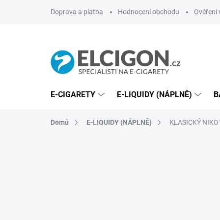
Přejít
Doprava a platba
Hodnocení obchodu
Ověření 
na
obsah
E-CIGARETY
E-LIQUIDY (NÁPLNĚ)
B
Domů
E-LIQUIDY (NÁPLNĚ)
KLASICKÝ NIKO