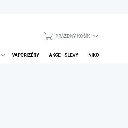
PRÁZDNÝ KOŠÍK
NÁKUPNÍ
KOŠÍK
VAPORIZÉRY
AKCE - SLEVY
NIKOTINOVÉ SÁČK