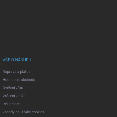
á
p
a
t
í
VŠE O NÁKUPU
Doprava a platba
Hodnocení obchodu
Ověření věku
Vrácení zboží
Reklamace
Zásady používání cookies