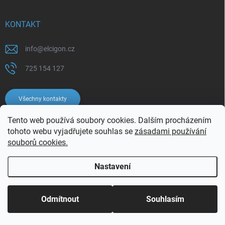
KONTAKT
info
@
elcigon.cz
725 154 127
Všechny kontakty
Tento web používá soubory cookies. Dalším procházením
tohoto webu vyjadřujete souhlas se
zásadami používání
souborů cookies.
Nastavení
Copyright 2026
Elcigon.cz
. Všechna práva vyhrazena.
Upravit nastavení
cookies
Odmítnout
Souhlasím
Vytvořil Shoptet
Používáme
ověření věku Adulto