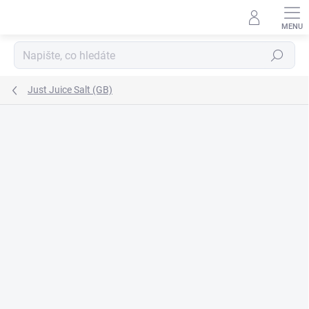
Přejít
na
obsah
Hledat
Just Juice Salt (GB)