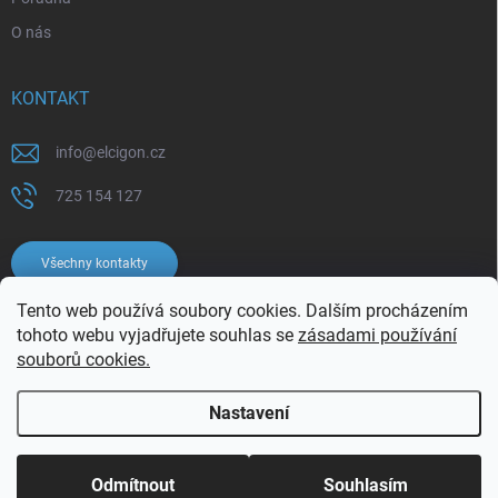
O nás
KONTAKT
info
@
elcigon.cz
725 154 127
Všechny kontakty
Tento web používá soubory cookies. Dalším procházením
tohoto webu vyjadřujete souhlas se
zásadami používání
souborů cookies.
Nastavení
Copyright 2026
Elcigon.cz
. Všechna práva vyhrazena.
Upravit nastavení
cookies
Odmítnout
Souhlasím
Vytvořil Shoptet