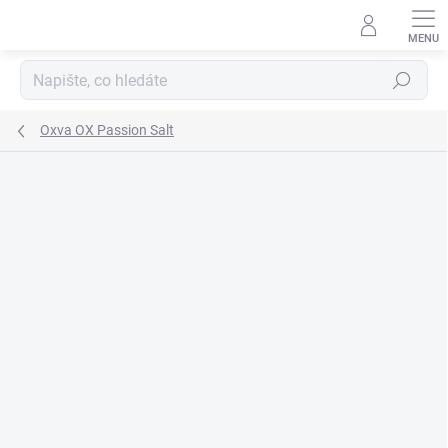
Přejít
na
obsah
Hledat
Oxva OX Passion Salt