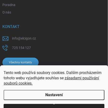
Poradna
O nás
KONTAKT
info
@
elcigon.cz
725 154 127
Všechny kontakty
Tento web používá soubory cookies. Dalším procházením
tohoto webu vyjadřujete souhlas se
zásadami používání
souborů cookies.
Nastavení
Copyright 2026
Elcigon.cz
. Všechna práva vyhrazena.
Upravit nastavení
cookies