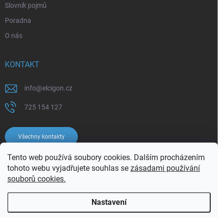
Slovník pojmů
Poradna
O nás
KONTAKT
info
@
elcigon.cz
725 154 127
Všechny kontakty
Tento web používá soubory cookies. Dalším procházením
tohoto webu vyjadřujete souhlas se
zásadami používání
souborů cookies.
Nastavení
Copyright 2026
Elcigon.cz
. Všechna práva vyhrazena.
Upravit nastavení