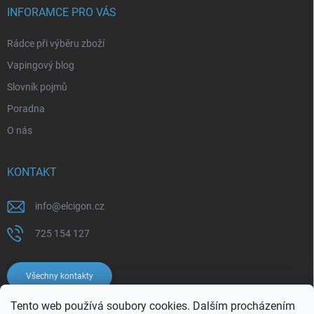
INFORAMCE PRO VÁS
Rádce při výběru zboží
Vapingový blog
Slovník pojmů
Poradna
O nás
KONTAKT
info
@
elcigon.cz
725 154 127
Všechny kontakty
Tento web používá soubory cookies. Dalším procházením