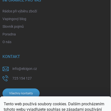
INFORAMCE PRO VÁS
Rádce při výběru zboží
Vapingový blog
Slovník pojmů
Poradna
O nás
KONTAKT
info
@
elcigon.cz
725 154 127
Všechny kontakty
Tento web používá soubory cookies. Dalším procházením
tohoto webu vyjadřujete souhlas se
zásadami používání