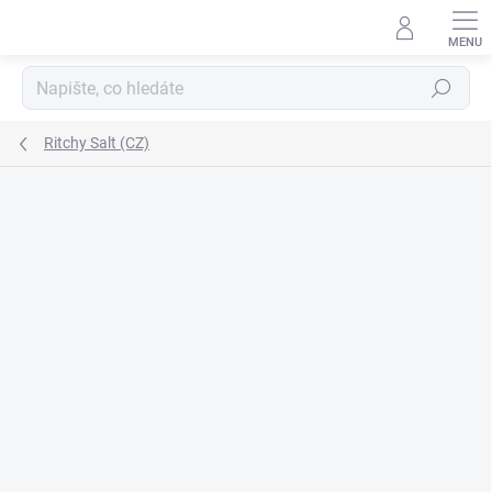
Přejít
na
obsah
Hledat
Ritchy Salt (CZ)