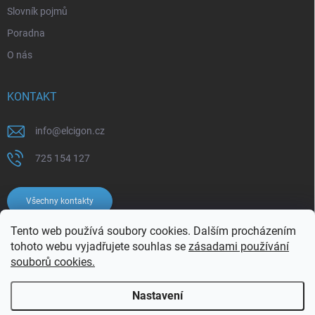
Slovník pojmů
Poradna
O nás
KONTAKT
info
@
elcigon.cz
725 154 127
Všechny kontakty
Tento web používá soubory cookies. Dalším procházením
tohoto webu vyjadřujete souhlas se
zásadami používání
souborů cookies.
Nastavení
Copyright 2026
Elcigon.cz
. Všechna práva vyhrazena.
Upravit nastavení