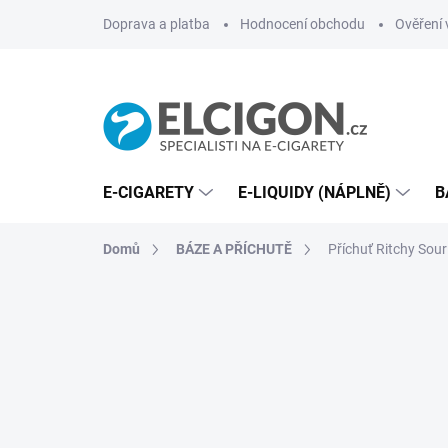
Přejít
Doprava a platba
Hodnocení obchodu
Ověření 
na
obsah
E-CIGARETY
E-LIQUIDY (NÁPLNĚ)
B
Domů
BÁZE A PŘÍCHUTĚ
Příchuť Ritchy Sour