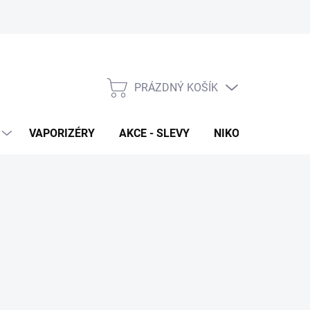
PRÁZDNÝ KOŠÍK
NÁKUPNÍ
KOŠÍK
VAPORIZÉRY
AKCE - SLEVY
NIKOTINOVÉ SÁČK