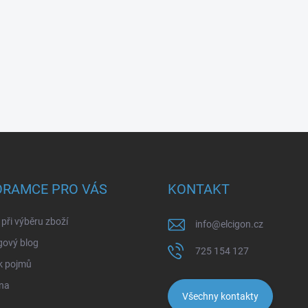
ORAMCE PRO VÁS
KONTAKT
při výběru zboží
info
@
elcigon.cz
gový blog
725 154 127
k pojmů
na
Všechny kontakty