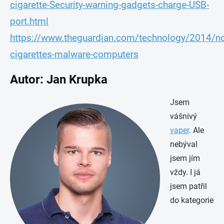
cigarette-Security-warning-gadgets-charge-USB-
port.html
https://www.theguardian.com/technology/2014/n
cigarettes-malware-computers
Autor: Jan Krupka
Jsem
vášnivý
vaper
. Ale
nebýval
jsem jím
vždy. I já
jsem patřil
do kategorie