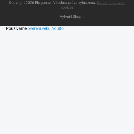
Copyright 2026
Elcigon.cz
. Všechna práva vyhrazena.
Upravit nastavení
cookies
Vytvořil Shoptet
Používáme
ověření věku Adulto