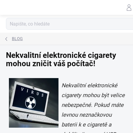
Přejít
na
obsah
BLOG
Nekvalitní elektronické cigarety
mohou zničit váš počítač!
Nekvalitní elektronické
cigarety mohou být velice
nebezpečné. Pokud máte
levnou neznačkovou
baterii k e cigaretě a