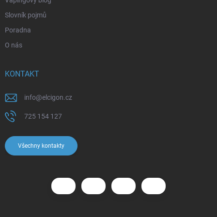
Vapingový blog
Slovník pojmů
Poradna
O nás
KONTAKT
info
@
elcigon.cz
725 154 127
Všechny kontakty