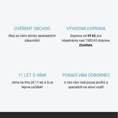
OVĚŘENÝ OBCHOD
VÝHODNÁ DOPRAVA
Stojí za námi stovky spokojených
Doprava od
59 Kč
, pro
zákazníků!
objednávky nad 1500 Kč doprava
ZDARMA
.
11 LET S VÁMI
PORADÍ VÁM ODBORNÍCI
Jsme na trhu již 11 let, a to je
U nás vám radí pouze profící, a
teprve začátek!
specialisti na slovo vzatí!
Z