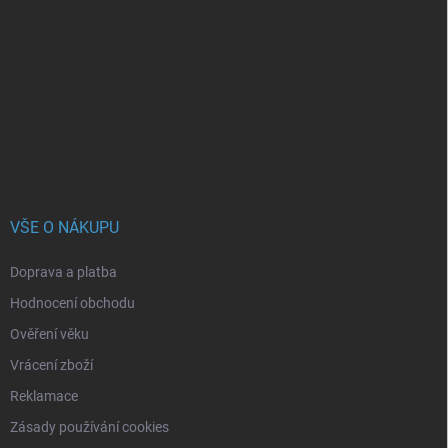
á
p
a
t
í
VŠE O NÁKUPU
Doprava a platba
Hodnocení obchodu
Ověření věku
Vrácení zboží
Reklamace
Zásady používání cookies