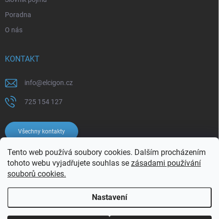
Poradna
O nás
KONTAKT
info
@
elcigon.cz
725 154 127
Všechny kontakty
Tento web používá soubory cookies. Dalším procházením
tohoto webu vyjadřujete souhlas se
zásadami používání
souborů cookies.
Nastavení
Copyright 2026
Elcigon.cz
. Všechna práva vyhrazena.
Upravit nastavení
cookies