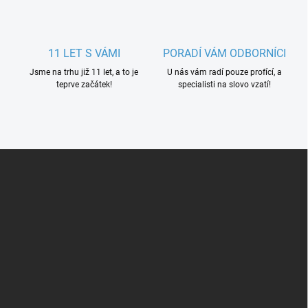
11 LET S VÁMI
PORADÍ VÁM ODBORNÍCI
Jsme na trhu již 11 let, a to je
U nás vám radí pouze profící, a
teprve začátek!
specialisti na slovo vzatí!
Z
á
p
a
t
í