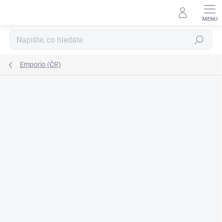
Přejít
na
obsah
Hledat
Emporio (ČR)