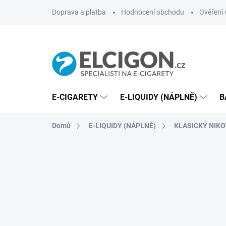
Přejít
Doprava a platba
Hodnocení obchodu
Ověření 
na
obsah
E-CIGARETY
E-LIQUIDY (NÁPLNĚ)
B
Domů
E-LIQUIDY (NÁPLNĚ)
KLASICKÝ NIKO