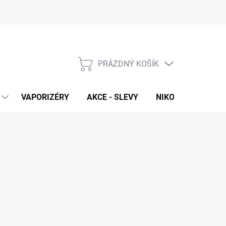
PRÁZDNÝ KOŠÍK
NÁKUPNÍ
KOŠÍK
VAPORIZÉRY
AKCE - SLEVY
NIKOTINOVÉ SÁČK