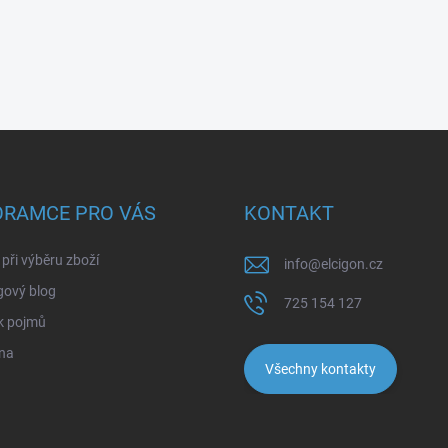
ORAMCE PRO VÁS
KONTAKT
při výběru zboží
info
@
elcigon.cz
gový blog
725 154 127
k pojmů
na
Všechny kontakty