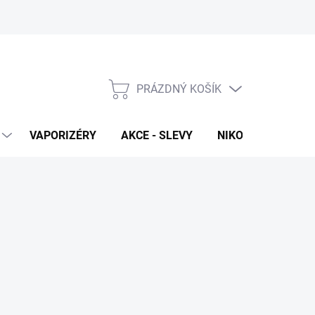
PRÁZDNÝ KOŠÍK
NÁKUPNÍ
KOŠÍK
VAPORIZÉRY
AKCE - SLEVY
NIKOTINOVÉ SÁČK