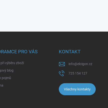
ORAMCE PRO VÁS
KONTAKT
při výběru zboží
info
@
elcigon.cz
gový blog
725 154 127
k pojmů
na
Všechny kontakty