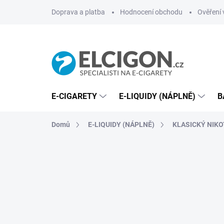
Přejít
Doprava a platba
Hodnocení obchodu
Ověření 
na
obsah
E-CIGARETY
E-LIQUIDY (NÁPLNĚ)
B
Domů
E-LIQUIDY (NÁPLNĚ)
KLASICKÝ NIKO