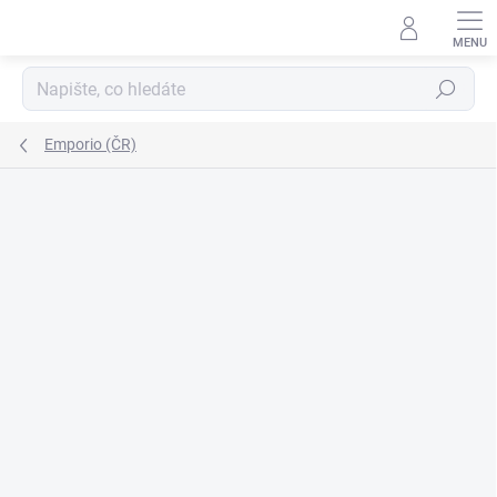
Přejít
na
obsah
Hledat
Emporio (ČR)