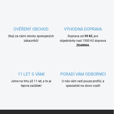
OVĚŘENÝ OBCHOD
VÝHODNÁ DOPRAVA
Stojí za námi stovky spokojených
Doprava od
59 Kč
, pro
zákazníků!
objednávky nad 1500 Kč doprava
ZDARMA
.
11 LET S VÁMI
PORADÍ VÁM ODBORNÍCI
Jsme na trhu již 11 let, a to je
U nás vám radí pouze profící, a
teprve začátek!
specialisti na slovo vzatí!
Z