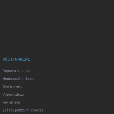
á
p
a
t
í
VŠE O NÁKUPU
Doprava a platba
Hodnocení obchodu
Ověření věku
Vrácení zboží
Reklamace
Zásady používání cookies