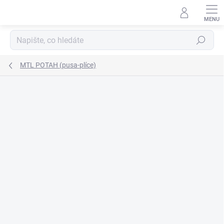
Přejít
na
obsah
Hledat
MTL POTAH (pusa-plíce)