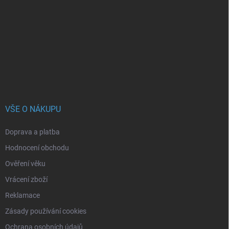
p
a
t
í
VŠE O NÁKUPU
Doprava a platba
Hodnocení obchodu
Ověření věku
Vrácení zboží
Reklamace
Zásady používání cookies
Ochrana osobních údajů