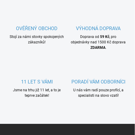
OVĚŘENÝ OBCHOD
VÝHODNÁ DOPRAVA
Stojí za námi stovky spokojených
Doprava od
59 Kč
, pro
zákazníků!
objednávky nad 1500 Kč doprava
ZDARMA
.
11 LET S VÁMI
PORADÍ VÁM ODBORNÍCI
Jsme na trhu již 11 let, a to je
U nás vám radí pouze profící, a
teprve začátek!
specialisti na slovo vzatí!
Z
á