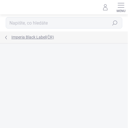
Přejít
na
obsah
Hledat
Imperia Black Label(ČR)