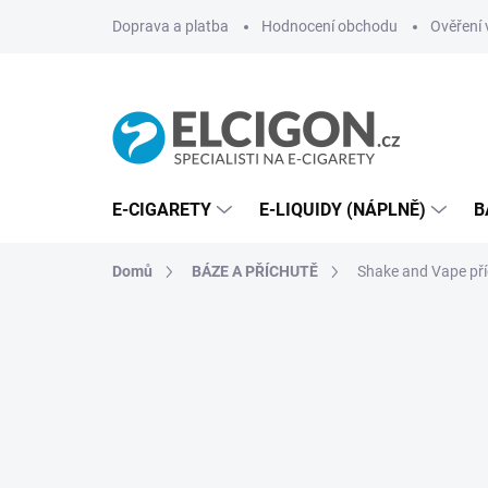
Přejít
Doprava a platba
Hodnocení obchodu
Ověření 
na
obsah
E-CIGARETY
E-LIQUIDY (NÁPLNĚ)
B
Domů
BÁZE A PŘÍCHUTĚ
Shake and Vape př