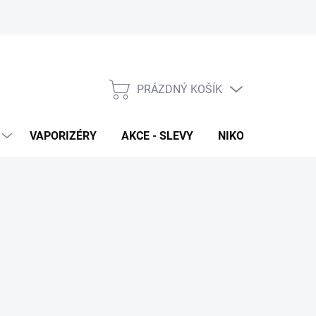
PRÁZDNÝ KOŠÍK
NÁKUPNÍ
KOŠÍK
VAPORIZÉRY
AKCE - SLEVY
NIKOTINOVÉ SÁČK