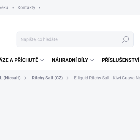
věku
Kontakty
Hledat
ÁZE A PŘÍCHUTĚ
NÁHRADNÍ DÍLY
PŘÍSLUŠENSTVÍ
 (Nicsalt)
Ritchy Salt (CZ)
E-liquid Ritchy Salt - Kiwi Guava 