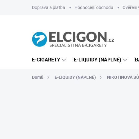
Přejít
Doprava a platba
Hodnocení obchodu
Ověření 
na
obsah
E-CIGARETY
E-LIQUIDY (NÁPLNĚ)
B
Domů
E-LIQUIDY (NÁPLNĚ)
NIKOTINOVÁ SŮL