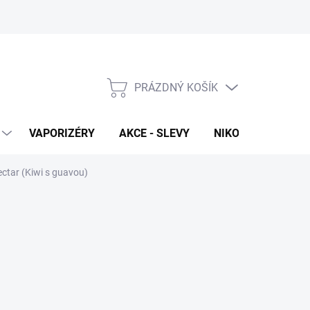
PRÁZDNÝ KOŠÍK
NÁKUPNÍ
KOŠÍK
VAPORIZÉRY
AKCE - SLEVY
NIKOTINOVÉ SÁČK
Nectar (Kiwi s guavou)