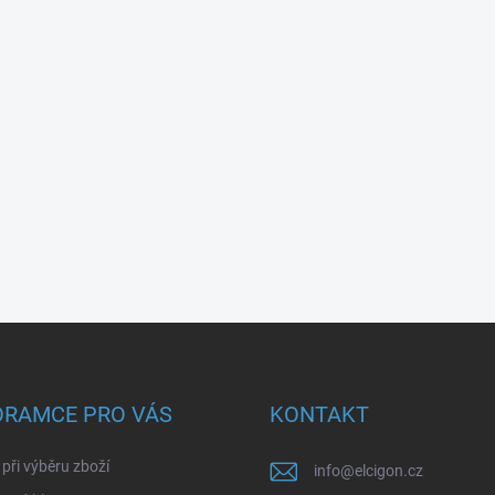
ORAMCE PRO VÁS
KONTAKT
při výběru zboží
info
@
elcigon.cz