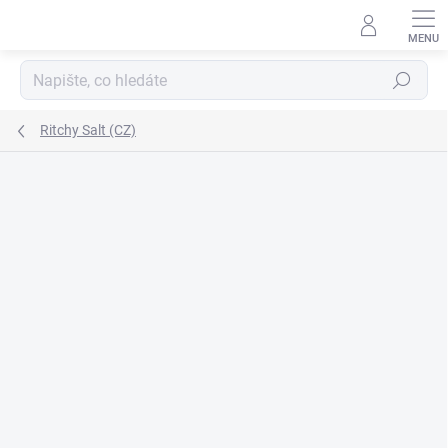
Přejít
na
obsah
Hledat
Ritchy Salt (CZ)