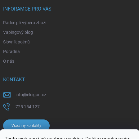
INFORAMCE PRO VÁS
Rádce při výběru zboží
Vapingový blog
Slovník pojmů
Poradna
O nás
KONTAKT
info
@
elcigon.cz
725 154 127
Všechny kontakty
Tento web používá soubory cookies. Dalším procházením