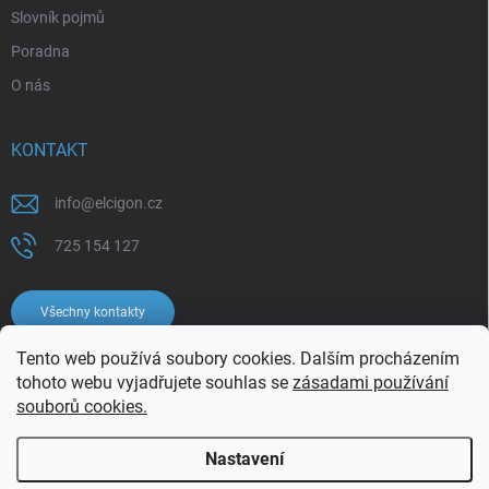
Slovník pojmů
Poradna
O nás
KONTAKT
info
@
elcigon.cz
725 154 127
Všechny kontakty
Tento web používá soubory cookies. Dalším procházením
tohoto webu vyjadřujete souhlas se
zásadami používání
souborů cookies.
Nastavení
Copyright 2026
Elcigon.cz
. Všechna práva vyhrazena.
Upravit nastavení